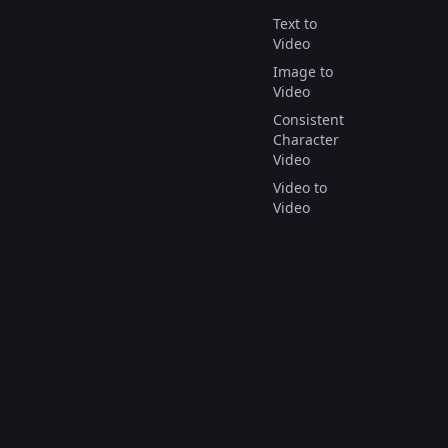
Text to
Video
Image to
Video
Consistent
Character
Video
Video to
Video
AI Video
Effect
جميع الحقوق محفوظة.
© حقوق الطبع والنشر 2025.
Italiano
Français
Español
English
Deutsch
العربية