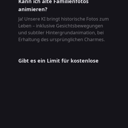
Kann ich alte Familienfotos
animieren?
Ja! Unsere KI bringt historische Fotos zum
Leben – inklusive Gesichtsbewegungen
und subtiler Hintergrundanimation, bei
Erhaltung des ursprünglichen Charmes.
Gibt es ein Limit für kostenlose
Animationen?
Im Gratisplan kannst du 10 Bilder pro Tag
animieren. Mit dem Premiumplan sind
unbegrenzt viele Animationen möglich –
in HD, ohne Wasserzeichen.
Was macht eure KI besser als