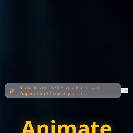
Klicke hier, um To3D.AI zu erleben – dein
🎉
Zugang zum 3D-Modellgenerator.
Animate