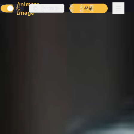
Animate
首
画
定
推
中文
模型
登录
页
廊
价
荐
Image