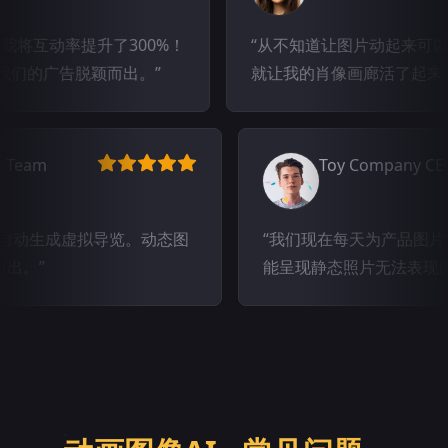
动率提升了300%！
从不知道让图片动起来可以这么
广告脱颖而出。
就让我的肖像画廊活了起来。
 Estate Team
Toy Compa
照片可自动生成虚拟导览。动态图
我们现在每天为产
息脱颖而出。
能呈现静态照片无