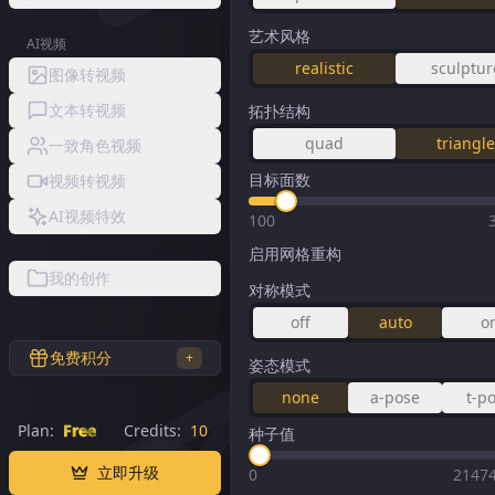
艺术风格
AI视频
realistic
sculptur
图像转视频
文本转视频
拓扑结构
quad
triangl
一致角色视频
目标面数
视频转视频
AI视频特效
100
启用网格重构
我的创作
对称模式
off
auto
o
免费积分
+
姿态模式
none
a-pose
t-p
Plan:
Free
Credits:
10
种子值
立即升级
0
2147