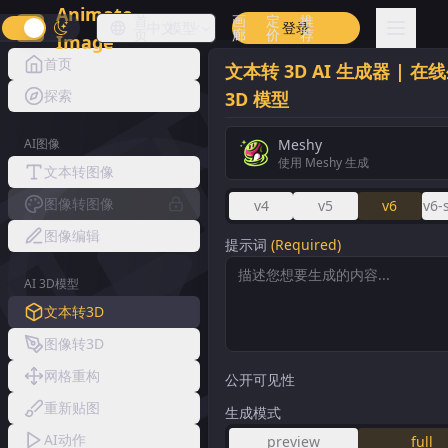
Animate
首
画
定
推
中文
模型
登录
页
廊
价
荐
Image
首页
文本转 3D AI 生成器 | 在
探索
3D 模型
AI图像
Meshy
使用 Meshy 生成
文本转图像
图像转图像
v4
v5
v6
v6-
图像编辑
提示词
(Required)
AI 3D模型
文本转3D
图像转3D
网格重构
公开可见性
重新贴图
生成模式
AI动作
preview
full