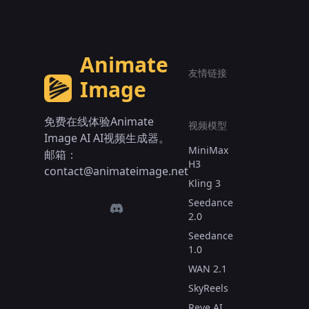
Animate
友情链接
Image
免费在线体验Animate
视频模型
Image AI AI视频生成器。
MiniMax
邮箱：
H3
contact@animateimage.net
Kling 3
Seedance
2.0
Seedance
1.0
WAN 2.1
SkyReels
Reve AI