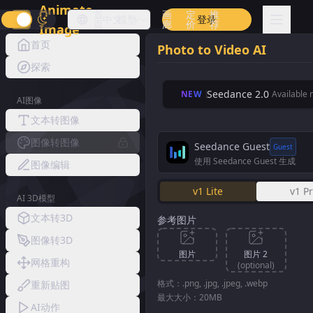
Animate
首
画
定
推
中文
模型
登录
页
廊
价
荐
Image
首页
Photo to Video AI
探索
Seedance 2.0
NEW
Available
AI图像
文本转图像
图像转图像
Seedance Guest
Guest
使用 Seedance Guest 生成
图像编辑
v1 Lite
v1 P
AI 3D模型
文本转3D
参考图片
图像转3D
图片
图片 2
网格重构
(optional)
格式：.png, .jpg, .jpeg, .webp
重新贴图
最大大小：20MB
AI动作