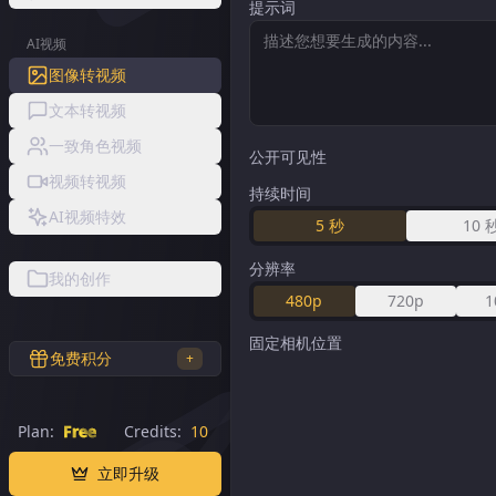
提示词
AI视频
图像转视频
文本转视频
一致角色视频
公开可见性
视频转视频
持续时间
AI视频特效
5
秒
10
分辨率
我的创作
480p
720p
1
固定相机位置
免费积分
+
Plan:
Free
Credits:
10
立即升级