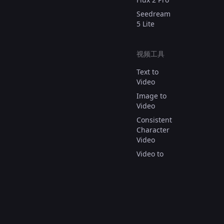
Seedream
5 Lite
视频工具
Text to
Video
Image to
Video
Consistent
Character
Video
Video to
Video
AI Video
Effect
© 版权所有 2025。
保留所有权利。