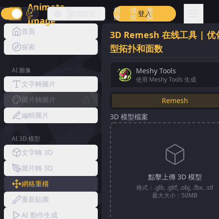
Animate
首
相
價
推
繁體中
模型
登入
頁
冊
格
薦
Image
文
首頁
3D Remesh 在线工具 | 
探索
型拓扑和面数
AI 圖像
Meshy Tools
使用 Meshy Tools 生成
文字轉圖片
圖片轉圖片
Remesh
編輯圖片
3D 模型檔案
AI 3D 模型
文字轉 3D
圖片轉 3D
點擊上傳 3D 模型
網格重構
格式：.glb, .gltf, .obj, .fbx, .stl
最大大小：50MB
重新貼圖
AI 動作生成