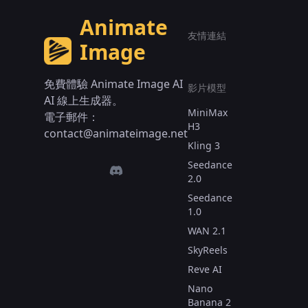
Animate
友情連結
Image
免費體驗 Animate Image AI
影片模型
AI 線上生成器。
MiniMax
電子郵件：
H3
contact@animateimage.net
Kling 3
Seedance
2.0
Seedance
1.0
WAN 2.1
SkyReels
Reve AI
Nano
Banana 2