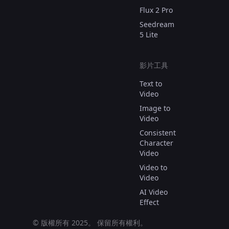
Flux 2 Pro
Seedream
5 Lite
影片工具
Text to
Video
Image to
Video
Consistent
Character
Video
Video to
Video
AI Video
Effect
© 版權所有 2025。
保留所有權利。