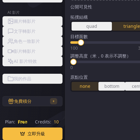
公開可見性
AI 影片
拓撲結構
圖片轉影片
quad
triangl
文字轉影片
目標面數
角色一致影片
100
影片轉影片
調整高度（米，0 表示不調整）
AI 影片特效
0
原點位置
我的作品
none
bottom
cen
免費積分
+
Plan:
Free
Credits:
10
立即升級