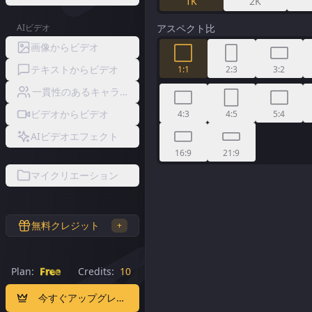
1K
2K
AIビデオ
アスペクト比
画像からビデオ
テキストからビデオ
1:1
2:3
3:2
一貫性のあるキャラクタービデオ
ビデオからビデオ
4:3
4:5
5:4
AIビデオエフェクト
16:9
21:9
マイクリエーション
無料クレジット
+
Plan:
Free
Credits:
10
今すぐアップグレード