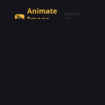
Animate
フレンドリ
Image
ンク
Seedance AIジェネレーター
を無料でオンライン体験。
ビデオモデ
ル
メール:
contact@animateimage.net
Kling 3
Seedance
2.0
Seedance
1.0
WAN 2.1
SkyReels
Reve AI
Nano
Banana 2