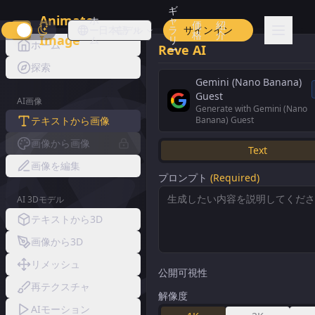
ギ
Animate
ホ
ャ
価
紹
ー
日本語
モデル
ラ
サインイン
格
介
Image
ム
リ
ホーム
Reve AI
ー
探索
Gemini (Nano Banana)
Guest
AI画像
Generate with Gemini (Nano
テキストから画像
Banana) Guest
画像から画像
Text
画像を編集
プロンプト
(Required)
AI 3Dモデル
テキストから3D
画像から3D
リメッシュ
公開可視性
再テクスチャ
解像度
AIモーション