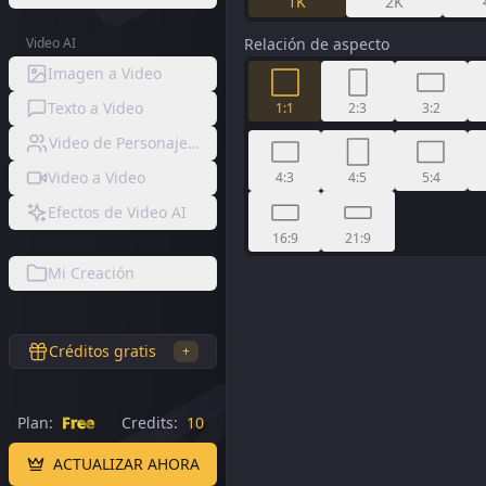
1K
2K
Video AI
Relación de aspecto
Imagen a Video
Texto a Video
1:1
2:3
3:2
Video de Personaje Consistente
Video a Video
4:3
4:5
5:4
Efectos de Video AI
16:9
21:9
Mi Creación
Créditos gratis
+
Plan:
Free
Credits:
10
ACTUALIZAR AHORA