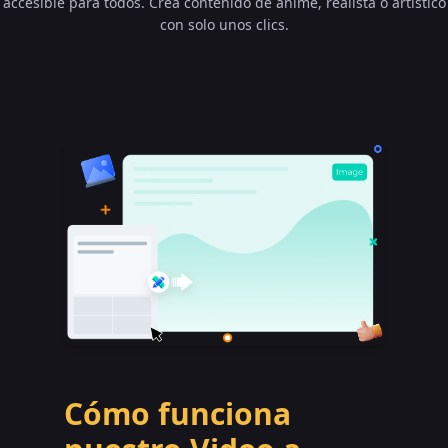
accesible para todos. Crea contenido de anime, realista o artístico
con solo unos clics.
Cómo funciona