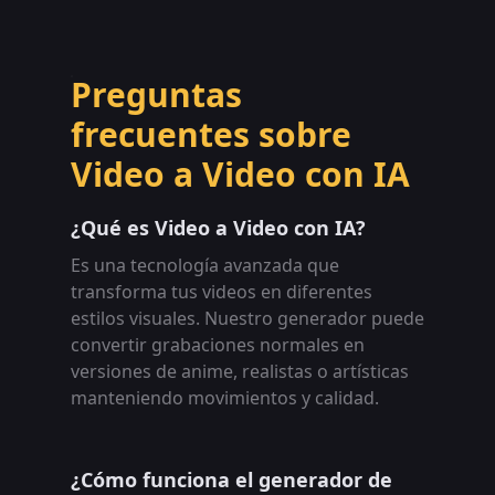
Preguntas
frecuentes sobre
Video a Video con IA
¿Qué es Video a Video con IA?
Es una tecnología avanzada que
transforma tus videos en diferentes
estilos visuales. Nuestro generador puede
convertir grabaciones normales en
versiones de anime, realistas o artísticas
manteniendo movimientos y calidad.
¿Cómo funciona el generador de