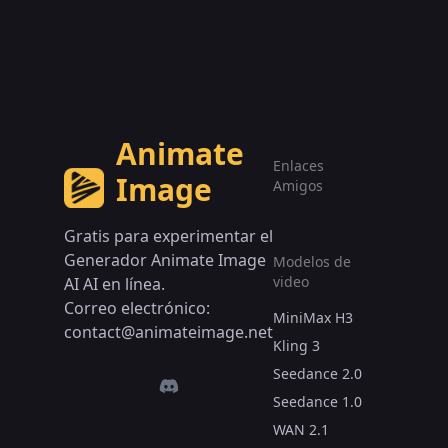
Animate
Enlaces
Image
Amigos
Gratis para experimentar el
Generador Animate Image
Modelos de
video
AI AI en línea.
Correo electrónico:
MiniMax H3
contact@animateimage.net
Kling 3
Seedance 2.0
Seedance 1.0
WAN 2.1