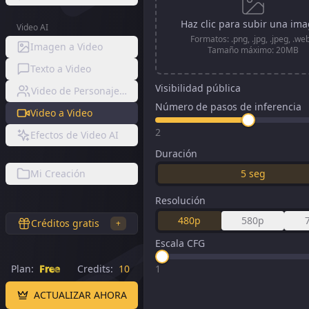
Haz clic para subir una im
Video AI
Formatos: .png, .jpg, .jpeg, .we
Imagen a Video
Tamaño máximo: 20MB
Texto a Video
Visibilidad pública
Video de Personaje Consistente
Número de pasos de inferencia
Video a Video
2
Efectos de Video AI
Duración
Mi Creación
5
seg
Resolución
480p
580p
Créditos gratis
+
Escala CFG
Plan:
Free
Credits:
10
1
ACTUALIZAR AHORA