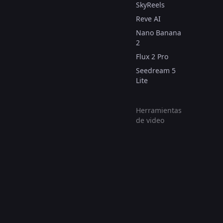
SkyReels
Reve AI
Nano Banana
2
Flux 2 Pro
Seedream 5
Lite
Herramientas
de video
Text to Video
Image to
Video
Consistent
Character
Video
Video to
Video