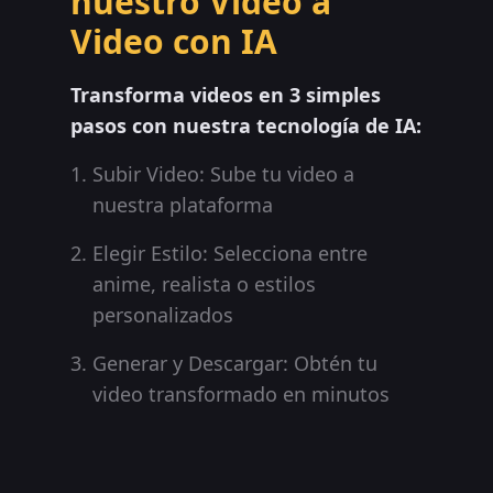
nuestro Video a
Video con IA
Transforma videos en 3 simples
pasos con nuestra tecnología de IA:
Subir Video: Sube tu video a
nuestra plataforma
Elegir Estilo: Selecciona entre
anime, realista o estilos
personalizados
Generar y Descargar: Obtén tu
video transformado en minutos