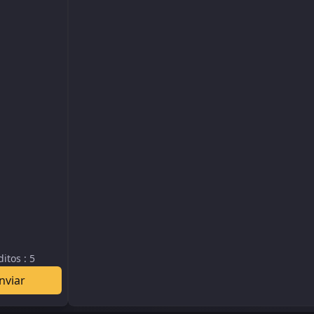
ditos
:
5
nviar