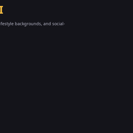
I
ifestyle backgrounds, and social-
Product Image into a
concepts from one image and a motion
photo with the object visible and centered.
ch as rotating product, cinematic zoom,
r lifestyle background reveal.