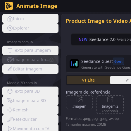
Animate Image
Início
Product Image to Video 
Explorar
Seedance 2.0
NEW
Availabl
Imagem com IA
Texto para Imagem
Imagem para Imagem
Seedance Guest
Guest
Generate with Seedance Gues
Editar Imagem
v1 Lite
v1
Modelo 3D com IA
Texto para 3D
Imagem de Referência
Imagem para 3D
Imagem
Imagem 2
Remesh
(optional)
Formatos: .png, .jpg, .jpeg, .webp
Retexturizar
Tamanho máximo: 20MB
Movimento com IA