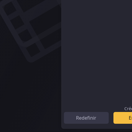
Cré
Redefinir
E