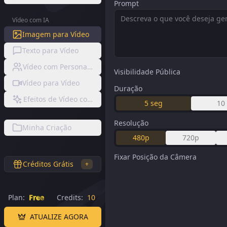
Prompt
Vídeo com IA
Imagem para Vídeo
Texto para Vídeo
Vídeo com Personagem Consistente
Visibilidade Pública
Vídeo para Vídeo
Duração
Efeitos de Vídeo com IA
5
seg
10
Resolução
Minha Criação
480p
720p
Fixar Posição da Câmera
Créditos Grátis
+
Plan:
Free
Credits:
10
ATUALIZE AGORA