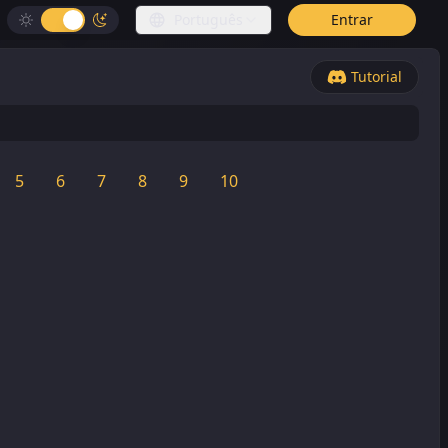
Português
Entrar
Tutorial
5
6
7
8
9
10