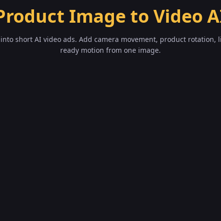
Product Image to Video A
into short AI video ads. Add camera movement, product rotation, l
ready motion from one image.
How to Turn a 
Video
Create product video 
prompt.
Upload a clear product 
Describe the motion, su
clean studio lighting, o