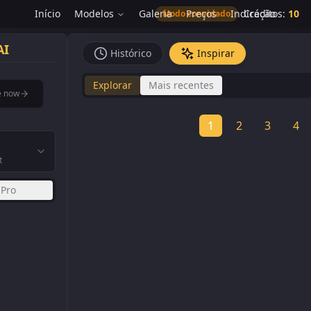
Início
Modelos
Galeria
Preços
Indicação
Créditos
:
10
Modo convidado
AI
Histórico
Inspirar
Explorar
Mais recentes
e now
1
2
3
4
t
 Pro