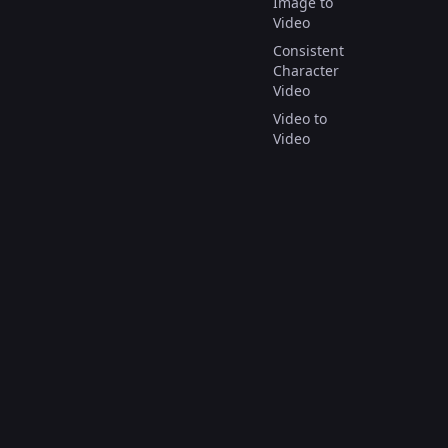
Image to
Video
Consistent
Character
Video
Video to
Video
AI Video
Effect
© Copyright 2025.
Todos os direitos reservados.
العربية
Deutsch
English
Español
Français
Italiano