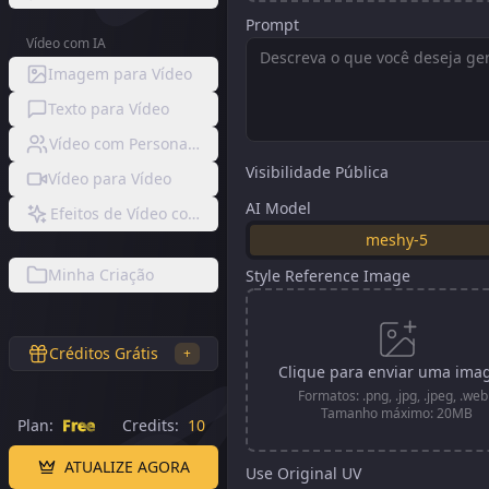
Prompt
Vídeo com IA
Imagem para Vídeo
Texto para Vídeo
Vídeo com Personagem Consistente
Visibilidade Pública
Vídeo para Vídeo
AI Model
Efeitos de Vídeo com IA
meshy-5
Minha Criação
Style Reference Image
Créditos Grátis
+
Clique para enviar uma im
Formatos: .png, .jpg, .jpeg, .we
Tamanho máximo: 20MB
Plan:
Free
Credits:
10
ATUALIZE AGORA
Use Original UV