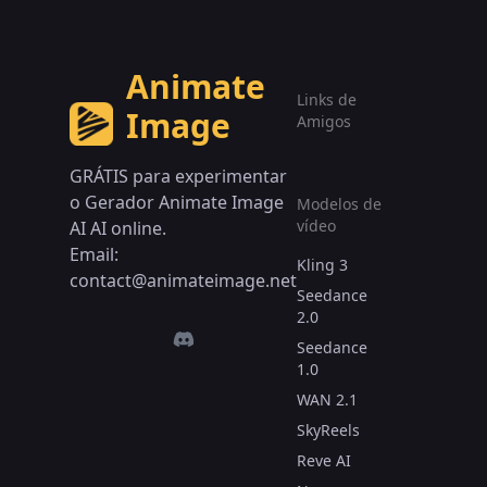
Animate
Links de
Image
Amigos
GRÁTIS para experimentar
o Gerador Animate Image
Modelos de
vídeo
AI AI online.
Email:
Kling 3
contact@animateimage.net
Seedance
2.0
Seedance
1.0
WAN 2.1
SkyReels
Reve AI