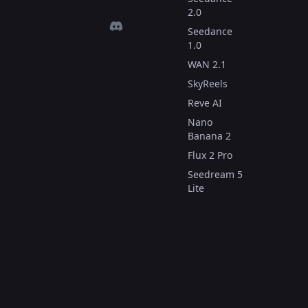
2.0
Seedance
1.0
WAN 2.1
SkyReels
Reve AI
Nano
Banana 2
Flux 2 Pro
Seedream 5
Lite
Ferramentas
de vídeo
Text to Video
Image to
Video