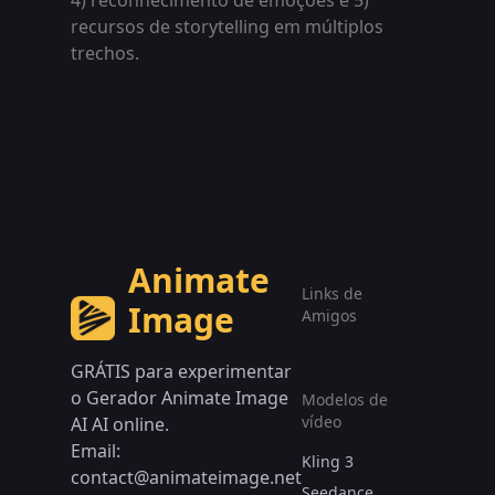
4) reconhecimento de emoções e 5)
recursos de storytelling em múltiplos
trechos.
Animate
Links de
Image
Amigos
GRÁTIS para experimentar
o Gerador Animate Image
Modelos de
vídeo
AI AI online.
Email:
Kling 3
contact@animateimage.net
Seedance