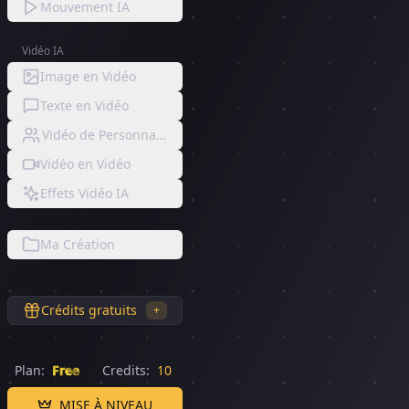
Mouvement IA
Vidéo IA
Image en Vidéo
Texte en Vidéo
Vidéo de Personnage Consistent
Vidéo en Vidéo
Effets Vidéo IA
Ma Création
Crédits gratuits
+
Plan:
Free
Credits:
10
MISE À NIVEAU