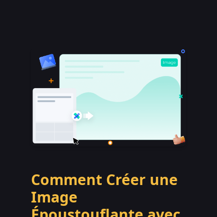
Comment Créer une
Image
Époustouflante avec