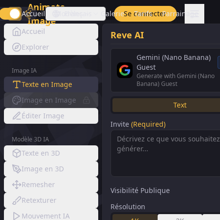
Animate
Accueil
Modèles
Français
Galerie
Se connecter
Tarifs
Parrainage
Image
Accueil
Reve AI
Explorer
Gemini (Nano Banana)
Guest
Image IA
Generate with Gemini (Nano
Texte en Image
Banana) Guest
Image en Image
Text
Éditer Image
Invite
(Required)
Modèle 3D IA
Texte en 3D
Image en 3D
Remesher
Visibilité Publique
Retexturer
Résolution
Mouvement IA