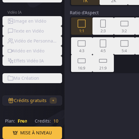
1K
2K
Vidéo IA
Ratio d’Aspect
Image en Vidéo
Texte en Vidéo
1:1
2:3
3:2
Vidéo de Personnage Consistent
Vidéo en Vidéo
4:3
4:5
5:4
Effets Vidéo IA
16:9
21:9
Ma Création
Crédits gratuits
+
Plan:
Free
Credits:
10
MISE À NIVEAU