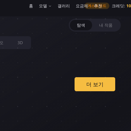
홈
모델
갤러리
요금제
추천
크레딧
:
10
게스트 모드
imate Image Creations
탐색
내 작품
오
3D
더 보기