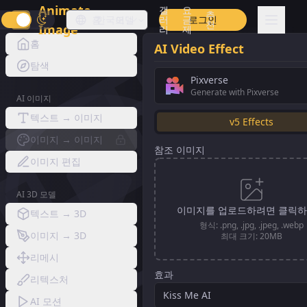
Animate
갤
요
추
홈
한국어
모델
러
금
로그인
천
Image
리
제
홈
AI Video Effect
탐색
Pixverse
Generate with Pixverse
AI 이미지
텍스트 → 이미지
v5 Effects
이미지 → 이미지
참조 이미지
이미지 편집
AI 3D 모델
이미지를 업로드하려면 클릭
텍스트 → 3D
형식: .png, .jpg, .jpeg, .webp
이미지 → 3D
최대 크기: 20MB
리메시
효과
리텍스처
Kiss Me AI
AI 모션