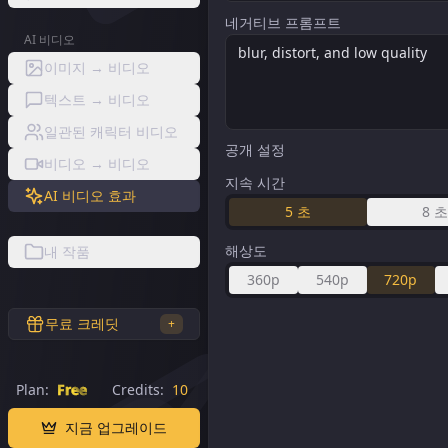
네거티브 프롬프트
AI 비디오
이미지 → 비디오
텍스트 → 비디오
일관된 캐릭터 비디오
공개 설정
비디오 → 비디오
지속 시간
AI 비디오 효과
5
초
8
해상도
내 작품
360p
540p
720p
무료 크레딧
+
Plan:
Free
Credits:
10
지금 업그레이드