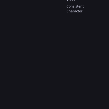
Consistent
Character
Video
Video to
Video
AI Video
Effect
© 저작권 2025.
모든 권리 보유.
العربية
Deutsch
English
Español
Français
Italiano