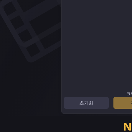
크
초기화
N