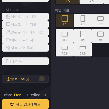
1K
2K
AI 비디오
화면 비율
이미지 → 비디오
텍스트 → 비디오
1:1
2:3
3:2
일관된 캐릭터 비디오
비디오 → 비디오
4:3
4:5
5:4
AI 비디오 효과
16:9
21:9
내 작품
무료 크레딧
+
Plan:
Free
Credits:
10
지금 업그레이드