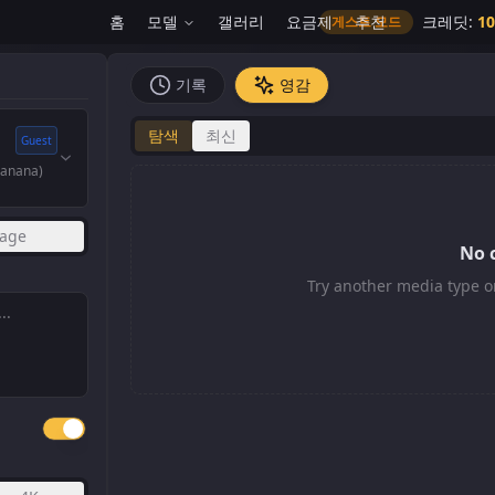
홈
모델
갤러리
요금제
추천
크레딧
:
10
게스트 모드
기록
영감
탐색
최신
Guest
Banana)
age
No 
Try another media type o