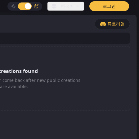
한국어
로그인
튜토리얼
creations found
r come back after new public creations
are available.