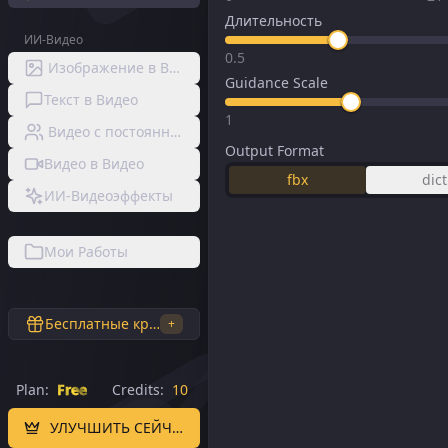
Длительность
ИИ-Видео
0.5
Изображение в Видео
Guidance Scale
Текст в Видео
1
Видео с постоянным персонажем
Output Format
Видео в Видео
fbx
dict
ИИ-Видеоэффекты
Мои Работы
Бесплатные кредиты
+
Plan:
Free
Credits:
10
УЛУЧШИТЬ СЕЙЧАС