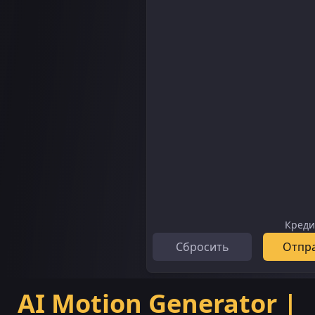
Кред
Сбросить
Отпр
AI Motion Generator |