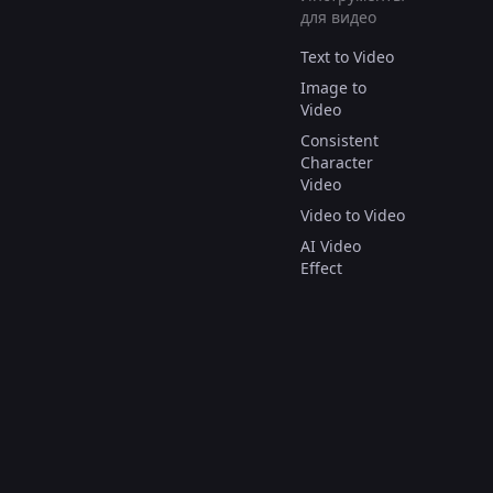
для видео
Text to Video
Image to
Video
Consistent
Character
Video
Video to Video
AI Video
Effect
© Copyright 2025.
Все права защищены.
العربية
Deutsch
English
Español
Français
Italiano