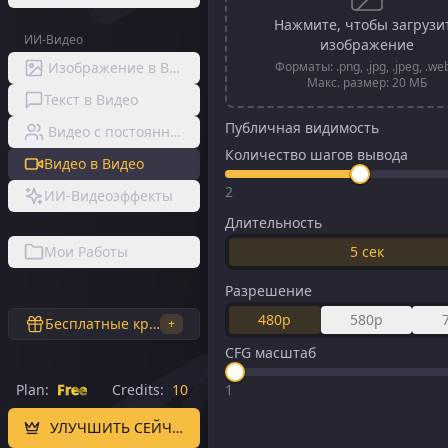
Нажмите, чтобы загрузи
ИИ-Видео
изображение
Изображение в Видео
Форматы: .png, .jpg, .jpeg, .we
Макс. размер: 20 МБ
Текст в Видео
Публичная видимость
Видео с постоянным персонажем
Количество шагов вывода
Видео в Видео
2
ИИ-Видеоэффекты
Длительность
Мои Работы
5
сек
Разрешение
480p
580p
Бесплатные кредиты
+
CFG масштаб
Plan:
Free
Credits:
10
1
УЛУЧШИТЬ СЕЙЧАС