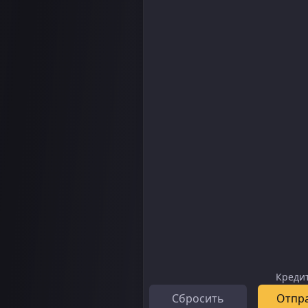
Креди
Сбросить
Отпр