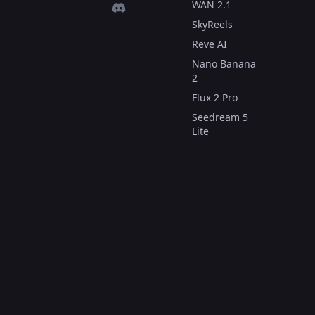
WAN 2.1
SkyReels
Reve AI
Nano Banana
2
Flux 2 Pro
Seedream 5
Lite
Инструменты
для видео
Text to Video
Image to
Video
Consistent
Character
Video
Video to Video